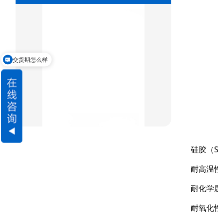
双唇同轴密封
组合密封
重载阶梯组合
交货期怎么样
方型组合圈
阶梯型组合
星型组合
星型双O组合
硅胶（S
阶梯组合封
耐高温
方形组合封
耐化学
双唇同轴密封
耐氧化