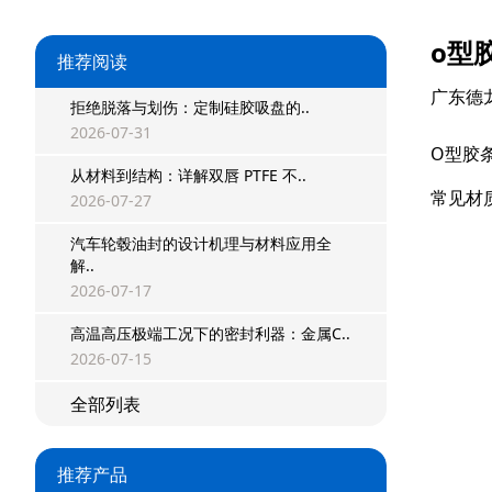
o型
推荐阅读
广东德
拒绝脱落与划伤：定制硅胶吸盘的..
2026-07-31
O型胶
从材料到结构：详解双唇 PTFE 不..
常见材
2026-07-27
汽车轮毂油封的设计机理与材料应用全
解..
2026-07-17
高温高压极端工况下的密封利器：金属C..
星型双O组合
2026-07-15
阶梯组合封
全部列表
方形组合封
推荐产品