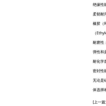
绝缘性
柔韧耐
橡胶（R
（Ethy
耐磨性
弹性和
耐化学
密封性
无论是
体选择
[上一篇