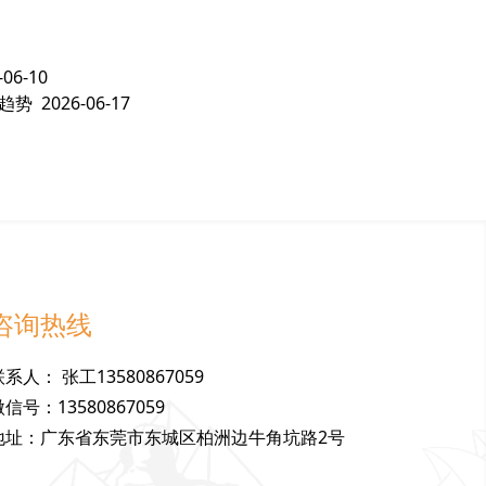
-06-10
趋势
2026-06-17
咨询热线
联
系
人
：
张工13580867059
微
信
号
：
13580867059
地
址
：
广东省东莞市东城区柏洲边牛角坑路2号