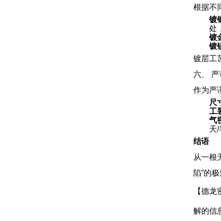
根据不
镀银
处
镀金
镀镍
镀层工
六、 严
作为严
尺
工
气密
天
结语
从一根
陷”的
【德龙
解的信