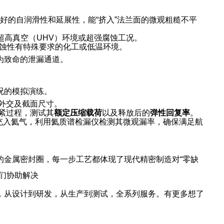
好的自润滑性和延展性，能“挤入”法兰面的微观粗糙不平
超高真空（UHV）环境或超强腐蚀工况。
蚀性有特殊要求的化工或低温环境。
为致命的泄漏通道。
况的模拟演练。
外交及截面尺寸。
紧过程，测试其
额定压缩载荷
以及释放后的
弹性回复率
。
充入氦气，利用氦质谱检漏仪检测其微观漏率，确保满足航
的金属密封圈，每一步工艺都体现了现代精密制造对“零缺
们协助解决
，从设计到研发，从生产到测试，全系列服务。有更多想了