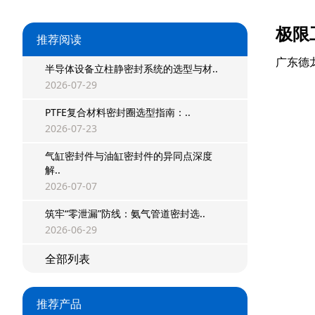
极限
推荐阅读
广东德
半导体设备立柱静密封系统的选型与材..
2026-07-29
PTFE复合材料密封圈选型指南：..
2026-07-23
气缸密封件与油缸密封件的异同点深度
解..
2026-07-07
星型双O组合
筑牢“零泄漏”防线：氨气管道密封选..
阶梯组合封
2026-06-29
方形组合封
全部列表
双唇同轴密封
推荐产品