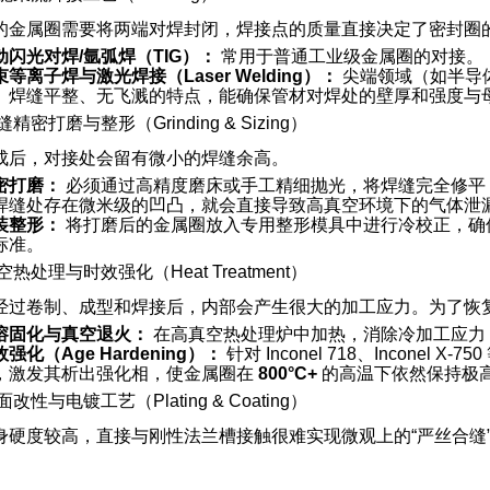
的金属圈需要将两端对焊封闭，焊接点的质量直接决定了密封圈
动闪光对焊/氩弧焊（TIG）：
常用于普通工业级金属圈的对接。
束等离子焊与激光焊接（Laser Welding）：
尖端领域（如半导
、焊缝平整、无飞溅的特点，能确保管材对焊处的壁厚和强度与
精密打磨与整形（Grinding & Sizing）
成后，对接处会留有微小的焊缝余高。
密打磨：
必须通过高精度磨床或手工精细抛光，将焊缝完全修平
焊缝处存在微米级的凹凸，就会直接导致高真空环境下的气体泄
装整形：
将打磨后的金属圈放入专用整形模具中进行冷校正，确保整圈
标准。
空热处理与时效强化（Heat Treatment）
经过卷制、成型和焊接后，内部会产生很大的加工应力。为了恢
溶固化与真空退火：
在高真空热处理炉中加热，消除冷加工应力
强化（Age Hardening）：
针对 Inconel 718、Incon
，激发其析出强化相，使金属圈在
800°C+
的高温下依然保持极
改性与电镀工艺（Plating & Coating）
身硬度较高，直接与刚性法兰槽接触很难实现微观上的“严丝合缝