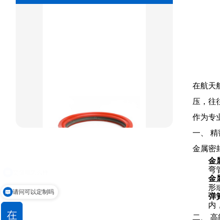
组合密封
重载阶梯组合
方型组合圈
阶梯型组合
在航天
星型组合
压，往
星型双O组合
作为专
阶梯组合封
一、 精
金属密
方形组合封
金属
弯
双唇同轴密封
金
形
请问可以定制吗
弹
内
二、 高