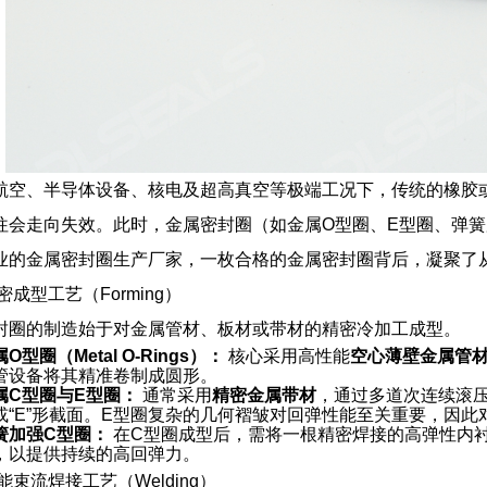
航空、半导体设备、核电及超高真空等极端工况下，传统的橡胶
往会走向失效。此时，金属密封圈（如金属O型圈、E型圈、弹
业的金属密封圈生产厂家，一枚合格的金属密封圈背后，凝聚了
密成型工艺（Forming）
封圈的制造始于对金属管材、板材或带材的精密冷加工成型。
O型圈（Metal O-Rings）：
核心采用高性能
空心薄壁金属管
管设备将其精准卷制成圆形。
属C型圈与E型圈：
通常采用
精密金属带材
，通过多道次连续滚压成型
或“E”形截面。E型圈复杂的几何褶皱对回弹性能至关重要，因
簧加强C型圈：
在C型圈成型后，需将一根精密焊接的高弹性内
，以提供持续的高回弹力。
能束流焊接工艺（Welding）