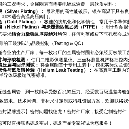
同的工况需求，金属圈表面需要电镀或涂覆一层软质材料：
（Silver Plating）：
最常用的高性能镀层。银在高温下具有良
，非常适合高温高压阀门。
（Gold Plating）：
极佳的抗氧化和化学惰性，常用于半导体
（Nickel Plating）与涂覆聚四氟乙烯（PTFE）：
用于对耐腐
艺要求
结合力极强且厚度绝对均匀
，任何剥落或皮下气孔都会成
苛的工装测试与品质控制（Testing & QC）
谨专业的生产厂家，每一枚出厂的金属密封圈都必须经历极限工
寸与形貌检测：
使用二维影像测量仪、三坐标测量机严格把控内
装压扁与回弹测试：
将金属圈置于专用工装中，模拟实际法兰锁
性与氦质谱检漏（Helium Leak Testing）：
在高真空工装内
/半导体级极端气密标准。
无缝金属管，到一枚能承受数百兆帕压力、经受数百级温差考验
极致追求。技术问询、非标尺寸定制或特殊镀层方案，欢迎联络我
密封温馨提示】密封问题找德龙！密封件厂家，接受定制密封件
息可以直接联系德龙密封，德龙产品专家竭诚为您服务！