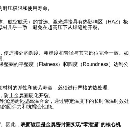
的耐压极限和使用寿命。
体、航空航天）的首选。激光焊接具有热影响区（HAZ）极
母材几乎一致，避免在超高压下从焊缝处开裂。
，使焊接处的圆度、粗糙度和管径与其它部位完全一致。如
漏。
的平整度（Flatness）
和
圆度（Roundness）达到公
复材料的弹性和疲劳寿命，必须进行严格的热处理。
，防止金属圈硬化开裂。
el X-750 等沉淀硬化型高温合金，通过特定温度下的长时保温时效处
高的回弹力和抗蠕变性能。
”。因此，
表面镀层是金属密封圈实现“零泄漏”的核心机