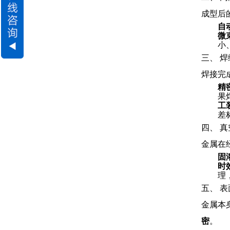
成型后
自
微
小
三、 焊缝
焊接完
精
果
工
差
四、 真
金属在
固
时效
理
五、 表面
金属本
密
。