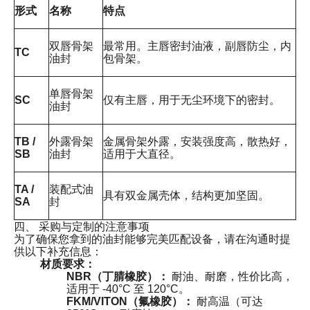
形式
名称
特点
双唇骨架
最常用。主唇密封油液，副唇防尘，内
TC
油封
包骨架。
单唇骨架
SC
仅有主唇，用于无尘环境下的密封。
油封
TB /
外露骨架
金属骨架外露，安装强度高，散热好，
SB
油封
适用于大直径。
TA /
装配式油
具有双金属壳体，结构更加坚固。
SA
封
四、 采购与定制的注意事项
为了确保您拿到的油封能够完美匹配设备，请在沟通时提
供以下补充信息：
材质要求：
NBR（丁腈橡胶）：
耐油、耐磨，性价比高，
适用于 -40°C 至 120°C。
FKM/VITON（氟橡胶）：
耐高温（可达