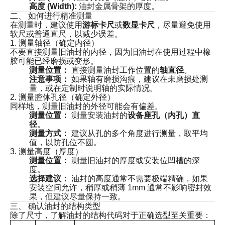
高度 (Width):
油封金属骨架的厚度。
二、 如何进行精准测量
在测量时，建议使用
游标卡尺
或
数显卡尺
，尽量避免使用
软尺或普通直尺，以减少误差。
1. 测量轴径（确定内径）
不要直接测量旧油封的内径，因为旧油封在使用过程中橡
胶可能已经磨损或变形。
测量位置：
直接测量油封工作位置的
轴直径
。
注意事项：
如果轴有磨损沟痕，建议在未磨损处测
量，或在定制时说明轴的实际情况。
2. 测量腔体孔径（确定外径）
同样地，测量旧油封的外径可能会有偏差。
测量位置：
测量安装油封的
设备座孔（内孔）直
径
。
测量方式：
建议从孔的多个角度进行测量，取平均
值，以防孔位不圆。
3. 测量高度（厚度）
测量位置：
测量旧油封的厚度或安装位凹槽的深
度。
选择建议：
油封的高度通常不需要极端精确，如果
安装空间允许，稍厚或稍薄 1mm 通常不影响密封效
果，但建议尽量保持一致。
三、 确认油封的结构类型
除了尺寸，了解油封的结构代码对于正确选型至关重要：