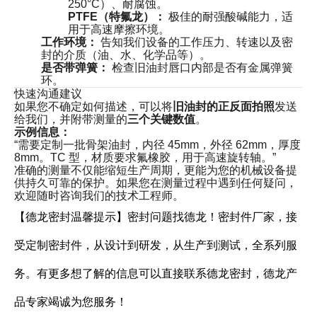
250°C）、耐腐蚀。
PTFE（特氟龙）：
极佳的耐强酸碱能力，适
用于高速摩擦环境。
工作环境：
告知我们设备的工作压力、转速以及密
封的介质（油、水、化学品等）。
是否带弹簧：
检查旧油封唇口内部是否有金属弹簧
环。
快速沟通建议
如果您不确定如何描述，可以将
旧油封的正反面拍照
发送
给我们，并附带测量的
三个关键数值
。
示例信息：
“需要定制一批骨架油封，内径 45mm，外径 62mm，厚度
8mm。TC 型，材质要求氟橡胶，用于高速旋转轴。”
准确的测量不仅能缩短生产周期，更能为您的机械设备提
供持久可靠的保护。如果您在测量过程中遇到任何疑问，
欢迎随时咨询我们的技术工程师。
【德龙密封温馨提示】密封问题找德龙！密封件厂家，接
受定制密封件，从设计到研发，从生产到测试，全系列服
务。有更多想了解的信息可以直接联系德龙密封，德龙产
品专家竭诚为您服务！