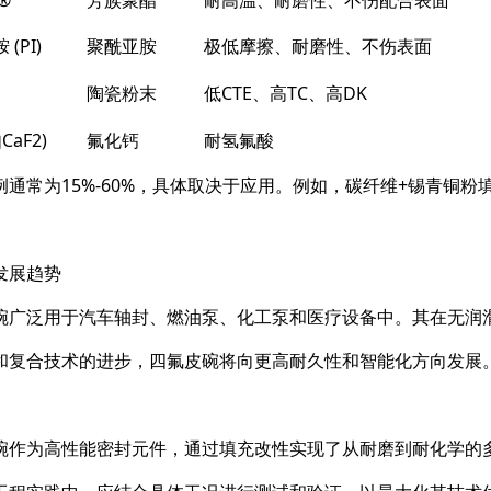
(PI)
聚酰亚胺
极低摩擦、耐磨性、不伤表面
陶瓷粉末
低CTE、高TC、高DK
CaF2)
氟化钙
耐氢氟酸
例通常为15%-60%，具体取决于应用。例如，碳纤维+锡青铜
发展趋势
碗广泛用于汽车轴封、燃油泵、化工泵和医疗设备中。其在无润
和复合技术的进步，四氟皮碗将向更高耐久性和智能化方向发展
碗作为高性能密封元件，通过填充改性实现了从耐磨到耐化学的