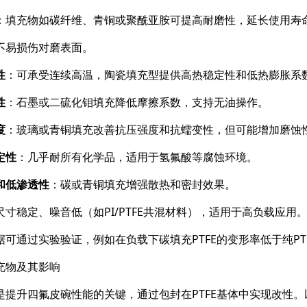
：填充物如碳纤维、青铜或聚酰亚胺可提高耐磨性，延长使用寿命
不易损伤对磨表面。
性
：可承受连续高温，陶瓷填充型提供高热稳定性和低热膨胀系
性
：石墨或二硫化钼填充降低摩擦系数，支持无油操作。
度
：玻璃或青铜填充改善抗压强度和抗蠕变性，但可能增加磨蚀
定性
：几乎耐所有化学品，适用于氢氟酸等腐蚀环境。
和低渗透性
：碳或青铜填充增强散热和密封效果。
尺寸稳定、噪音低（如PI/PTFE共混材料），适用于高负载应用
据可通过实验验证，例如在负载下碳填充PTFE的变形率低于纯PTF
充物及其影响
是提升四氟皮碗性能的关键，通过包封在PTFE基体中实现改性