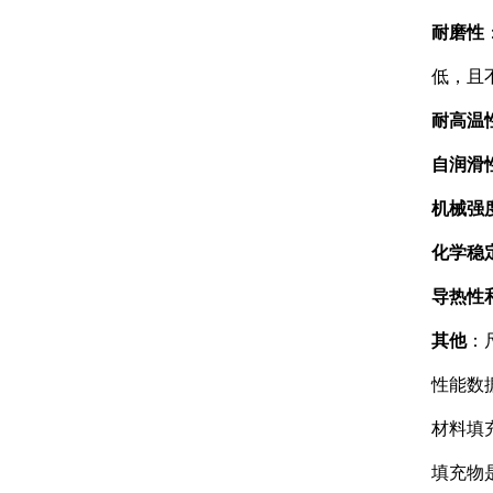
耐磨性
低，且
耐高温
自润滑
机械强
化学稳
导热性
其他
：
性能数
材料填
填充物