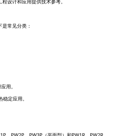
工程设计和应用提供技术参考。
下是常见分类：
滑应用。
热稳定应用。
PW2P、PW3P（平面型）和PW1R、PW2R、