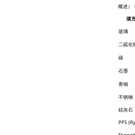
概述）
填
玻璃
二硫化钼 
碳
石墨
青铜
不锈钢
硅灰石
PPS (R
Ekono