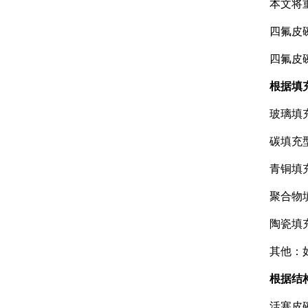
本文将
星型双O组合
四氟皮
阶梯组合封
四氟皮
方形组合封
根据填
双唇同轴密封
玻璃填
碳填充
青铜填
聚合物
陶瓷填
其他：
根据结
活塞皮