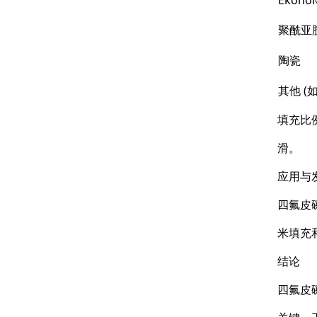
聚酰亚胺 
陶瓷
其他 (如
填充比
滑。
应用与
四氟皮
米填充
结论
四氟皮