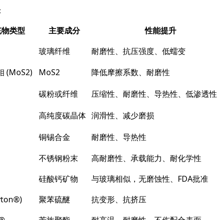
：
充物类型
主要成分
性能提升
玻璃纤维
耐磨性、抗压强度、低蠕变
(MoS2)
MoS2
降低摩擦系数、耐磨性
碳粉或纤维
压缩性、耐磨性、导热性、低渗透性
高纯度碳晶体
润滑性、减少磨损
铜锡合金
耐磨性、导热性
不锈钢粉末
高耐磨性、承载能力、耐化学性
硅酸钙矿物
与玻璃相似，无磨蚀性、FDA批准
yton®)
聚苯硫醚
抗变形、抗挤压
l®
芳族聚酯
耐高温、耐磨性、不伤配合表面