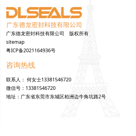
广东德龙密封科技有限公司 版权所有
sitemap
粤ICP备2021164936号
咨询热线
联
系
人
：
何女士13381546720
微
信
号
：
13381546720
地
址
：
广东省东莞市东城区柏洲边牛角坑路2号