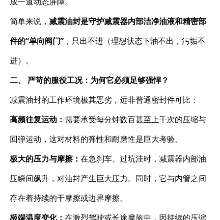
成一道动态屏障。
简单来说，
减震油封是守护减震器内部洁净油液和精密部
件的“单向阀门”
，只出不进（理想状态下油不出，污垢不
进）。
二、 严苛的服役工况：为何它必须足够强悍？
减震油封的工作环境极其恶劣，远非普通密封件可比：
高频往复运动：
需要承受每分钟数百甚至上千次的压缩与
回弹运动，这对材料的弹性和耐磨性是巨大考验。
极大的压力与摩擦：
在急刹车、过坑洼时，减震器内部油
压瞬间飙升，对油封产生巨大压力。同时，它与内管之间
存在着持续的干摩擦或边界摩擦。
极端温度变化：
在激烈驾驶或长途摩旅中，因持续的压缩