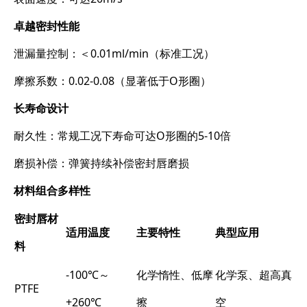
卓越密封性能
泄漏量控制：＜0.01ml/min（标准工况）
摩擦系数：0.02-0.08（显著低于O形圈）
长寿命设计
耐久性：常规工况下寿命可达O形圈的5-10倍
磨损补偿：弹簧持续补偿密封唇磨损
材料组合多样性
密封唇材
适用温度
主要特性
典型应用
料
-100℃～
化学惰性、低摩
化学泵、超高真
PTFE
+260℃
擦
空