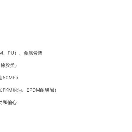
KM、PU）、金属骨架
C（橡胶类）
50MPa
FKM耐油、EPDM耐酸碱）
动和偏心