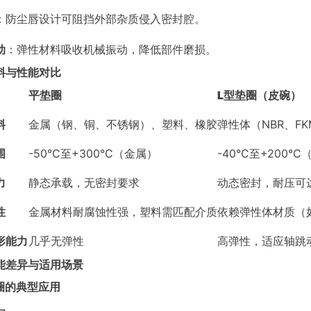
：防尘唇设计可阻挡外部杂质侵入密封腔。
动
：弹性材料吸收机械振动，降低部件磨损。
料与性能对比
平垫圈
L型垫圈（皮碗）
料
金属（钢、铜、不锈钢）、塑料、橡胶
弹性体（NBR、F
围
-50°C至+300°C（金属）
-40°C至+200°
力
静态承载，无密封要求
动态密封，耐压可达
性
金属材料耐腐蚀性强，塑料需匹配介质
依赖弹性体材质（如
形能力
几乎无弹性
高弹性，适应轴跳
能差异与适用场景
垫圈的典型应用