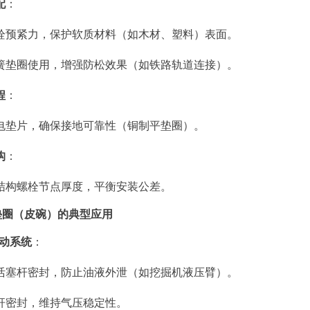
配
：
栓预紧力，保护软质材料（如木材、塑料）表面。
簧垫圈使用，增强防松效果（如铁路轨道连接）。
程
：
电垫片，确保接地可靠性（铜制平垫圈）。
构
：
结构螺栓节点厚度，平衡安装公差。
型垫圈（皮碗）的典型应用
气动系统
：
活塞杆密封，防止油液外泄（如挖掘机液压臂）。
杆密封，维持气压稳定性。