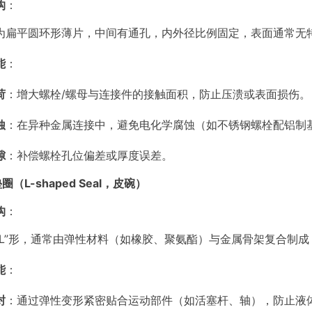
构
：
为扁平圆环形薄片，中间有通孔，内外径比例固定，表面通常无
能
：
荷
：增大螺栓/螺母与连接件的接触面积，防止压溃或表面损伤。
蚀
：在异种金属连接中，避免电化学腐蚀（如不锈钢螺栓配铝制
隙
：补偿螺栓孔位偏差或厚度误差。
垫圈（L-shaped Seal，皮碗）
构
：
“L”形，通常由弹性材料（如橡胶、聚氨酯）与金属骨架复合制
能
：
封
：通过弹性变形紧密贴合运动部件（如活塞杆、轴），防止液