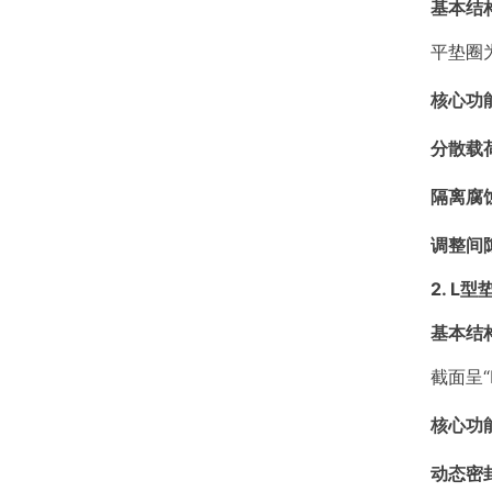
基本结
平垫圈
核心功
分散载
隔离腐
调整间
2. L型
基本结
截面呈
核心功
动态密