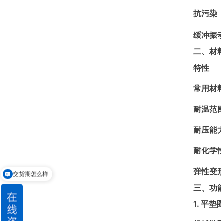
抗污染
缓冲振
二、材
特性
常用材
耐温范
耐压能
耐化学
交货期怎么样
弹性变
请问可以定制吗
三、功
1. 平