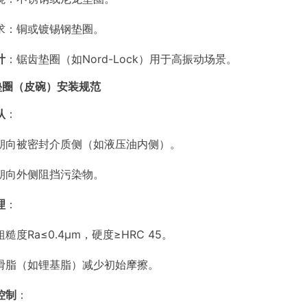
求：铜或镀锡钢垫圈。
计
：锯齿垫圈（如Nord-Lock）用于高振动场景。
型垫圈（皮碗）安装规范
认
：
朝向被密封介质侧（如液压油内侧）。
朝向外侧阻挡污染物。
理
：
糙度Ra≤0.4μm，硬度≥HRC 45。
滑脂（如锂基脂）减少初始摩擦。
控制
：