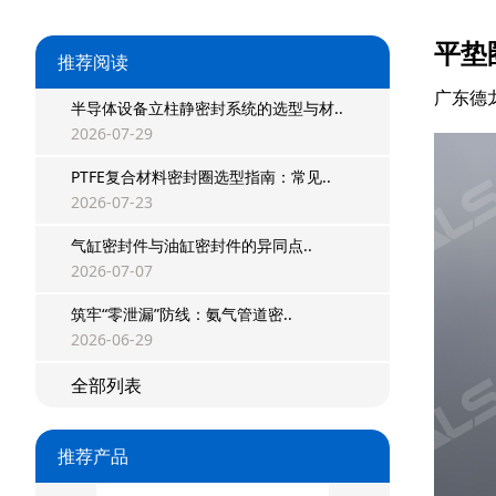
平垫
推荐阅读
广东德
半导体设备立柱静密封系统的选型与材..
2026-07-29
PTFE复合材料密封圈选型指南：常见..
2026-07-23
气缸密封件与油缸密封件的异同点..
2026-07-07
星型双O组合
筑牢“零泄漏”防线：氨气管道密..
阶梯组合封
2026-06-29
方形组合封
全部列表
双唇同轴密封
推荐产品
组合密封