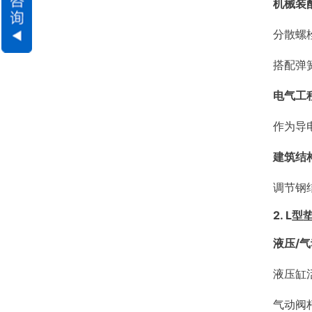
机械装
分散螺
搭配弹
电气工
作为导
建筑结
调节钢
2. L
液压/
液压缸
气动阀