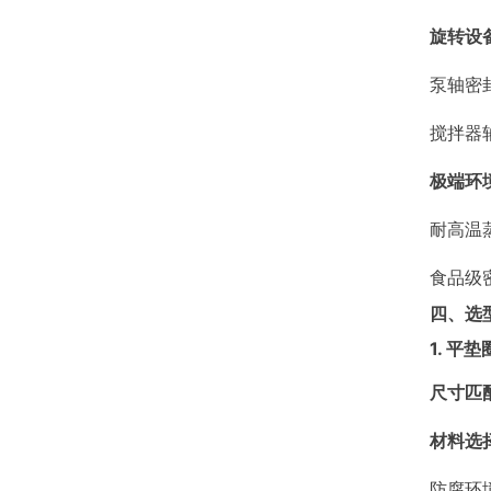
旋转设
泵轴密
搅拌器
极端环
耐高温
食品级
四、选
1. 平
尺寸匹
材料选
防腐环