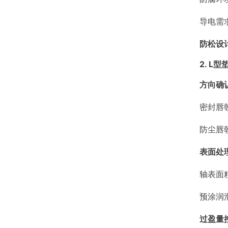
导电需
防松设
2. L
方向确
密封唇
防尘唇
表面处
轴表面粗
预涂润
过盈量