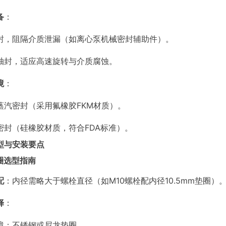
备
：
封，阻隔介质泄漏（如离心泵机械密封辅助件）。
轴封，适应高速旋转与介质腐蚀。
境
：
蒸汽密封（采用氟橡胶FKM材质）。
密封（硅橡胶材质，符合FDA标准）。
型与安装要点
垫圈选型指南
配
：内径需略大于螺栓直径（如M10螺栓配内径10.5mm垫圈）
择
：
境：不锈钢或尼龙垫圈。