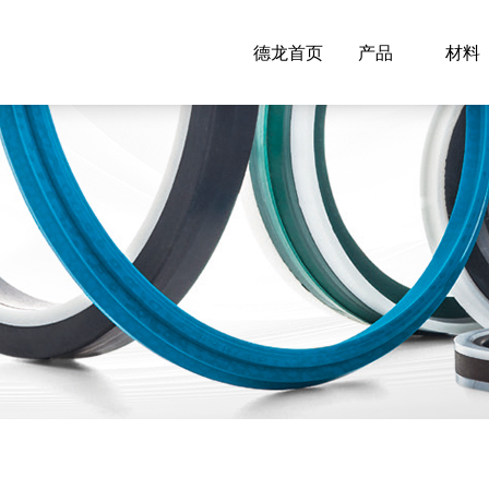
德龙首页
产品
材料