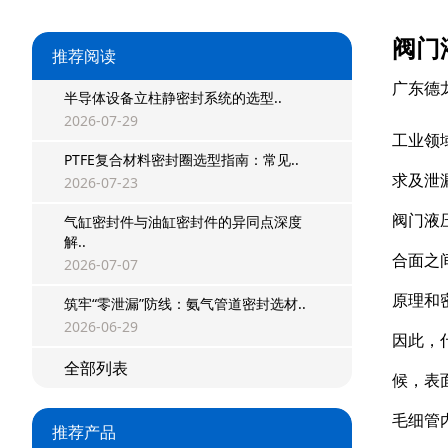
双唇同轴密封
阀门
推荐阅读
组合密封
广东德
半导体设备立柱静密封系统的选型..
重载阶梯组合
2026-07-29
工业领
PTFE复合材料密封圈选型指南：常见..
方型组合圈
求及泄
2026-07-23
阶梯型组合
阀门液
气缸密封件与油缸密封件的异同点深度
解..
星型组合
合面之
2026-07-07
星型双O组合
原理和
筑牢“零泄漏”防线：氨气管道密封选材..
2026-06-29
阶梯组合封
因此，
全部列表
候，表
方形组合封
毛细管
双唇同轴密封
推荐产品