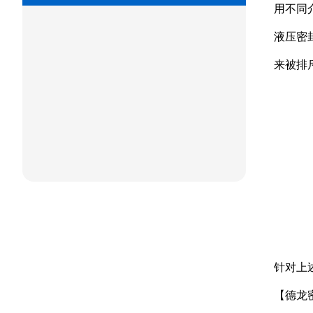
用不同
液压密
来被排
针对上
【德龙