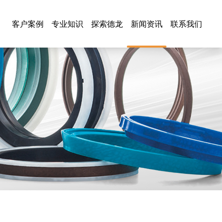
客户案例
专业知识
探索德龙
新闻资讯
联系我们