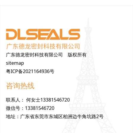
广东德龙密封科技有限公司 版权所有
sitemap
粤ICP备2021164936号
咨询热线
联
系
人
：
何女士13381546720
微
信
号
：
13381546720
地
址
：
广东省东莞市东城区柏洲边牛角坑路2号