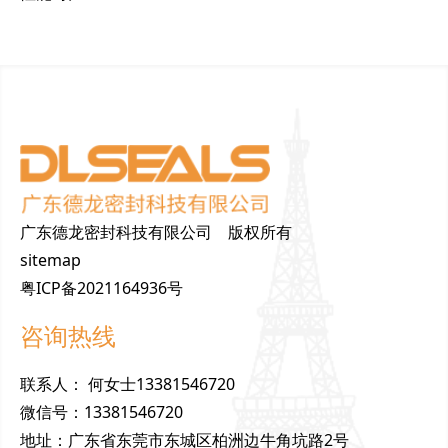
广东德龙密封科技有限公司 版权所有
sitemap
粤ICP备2021164936号
咨询热线
联
系
人
：
何女士13381546720
微
信
号
：
13381546720
地
址
：
广东省东莞市东城区柏洲边牛角坑路2号