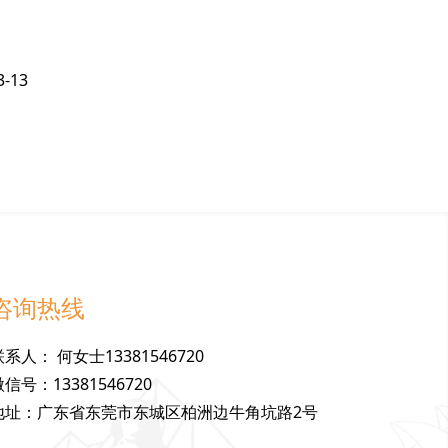
3-13
咨询热线
联
系
人
：
何女士13381546720
微
信
号
：
13381546720
地
址
：
广东省东莞市东城区柏洲边牛角坑路2号