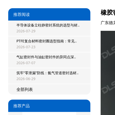
橡胶
推荐阅读
广东德
半导体设备立柱静密封系统的选型与材..
2026-07-29
PTFE复合材料密封圈选型指南：常见..
2026-07-23
气缸密封件与油缸密封件的异同点深..
星型双O组合
2026-07-07
阶梯组合封
筑牢“零泄漏”防线：氨气管道密封选材..
2026-06-29
方形组合封
全部列表
双唇同轴密封
推荐产品
组合密封