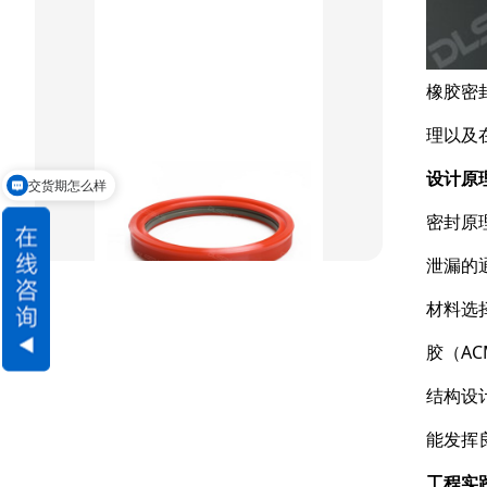
重载阶梯组合
方型组合圈
橡胶密
阶梯型组合
理以及
星型组合
设计原
交货期怎么样
星型双O组合
请问可以定制吗
密封原
阶梯组合封
泄漏的
方形组合封
材料选
双唇同轴密封
胶（A
结构设
能发挥
工程实