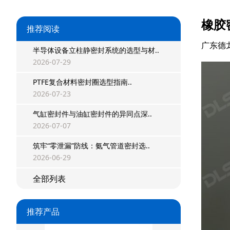
橡胶
推荐阅读
广东德
半导体设备立柱静密封系统的选型与材..
2026-07-29
PTFE复合材料密封圈选型指南..
2026-07-23
气缸密封件与油缸密封件的异同点深..
2026-07-07
筑牢“零泄漏”防线：氨气管道密封选..
星型双O组合
2026-06-29
阶梯组合封
全部列表
方形组合封
推荐产品
双唇同轴密封