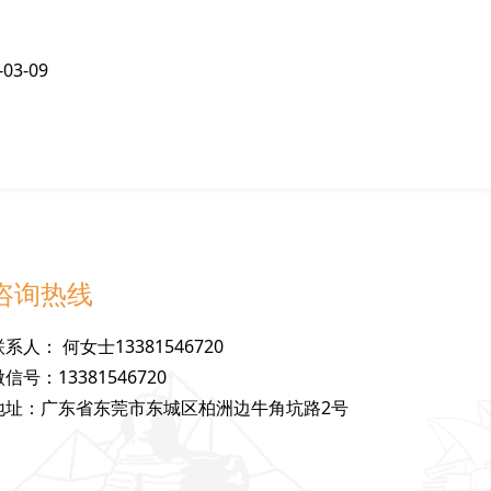
-03-09
咨询热线
联
系
人
：
何女士13381546720
微
信
号
：
13381546720
地
址
：
广东省东莞市东城区柏洲边牛角坑路2号