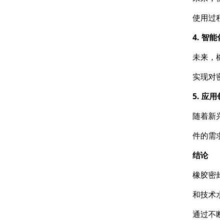
使用过
4. 智
未来，
实现对
5. 应
随着新
件的需
结论
橡胶密
和技术
通过不