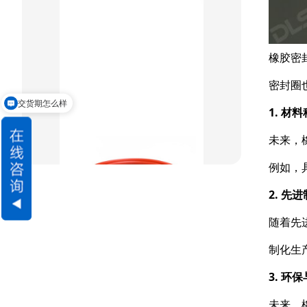
组合密封
重载阶梯组合
橡胶密
方型组合圈
密封圈
阶梯型组合
交货期怎么样
1. 材
请问可以定制吗
星型组合
未来，
星型双O组合
例如，
阶梯组合封
2. 先
随着先
方形组合封
制化生
双唇同轴密封
3. 环
未来，