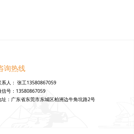
咨询热线
联
系
人
：
张工13580867059
微
信
号
：
13580867059
地
址
：
广东省东莞市东城区柏洲边牛角坑路2号