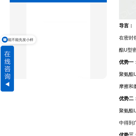
导言：
能不能先发小样
星型双O组合
在密封
交货期怎么样
阶梯组合封
酯U型
方形组合封
优势一
双唇同轴密封
聚氨酯
摩擦和
组合密封
优势二
重载阶梯组合
聚氨酯
方型组合圈
中得到
阶梯型组合
优势三