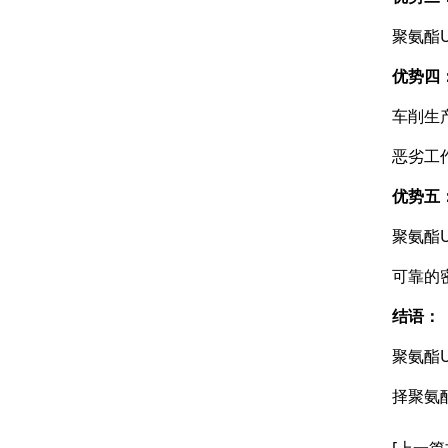
星型组合
聚氨酯
星型双O组合
优势四
阶梯组合封
车削生
方形组合封
恶劣工
双唇同轴密封
优势五
聚氨酯
可靠的
结语：
聚氨酯
择聚氨
[上一篇