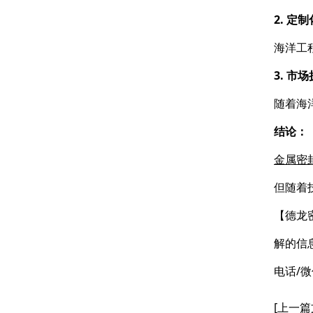
2. 定
海洋工
3. 市
随着海
结论：
金属密
但随着
【德龙
解的信
电话/微
[上一篇