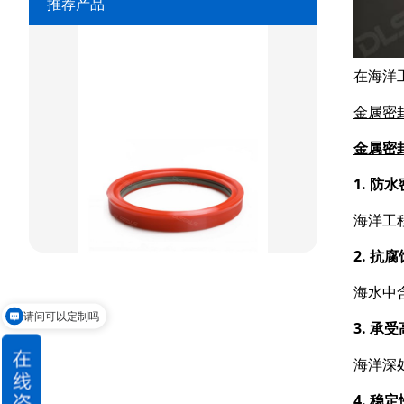
推荐产品
重载阶梯组合
方型组合圈
在海洋
阶梯型组合
金属密
星型组合
金属密
星型双O组合
1. 防
阶梯组合封
海洋工
方形组合封
2. 抗
双唇同轴密封
海水中
请问可以定制吗
3. 承
海洋深
4. 稳