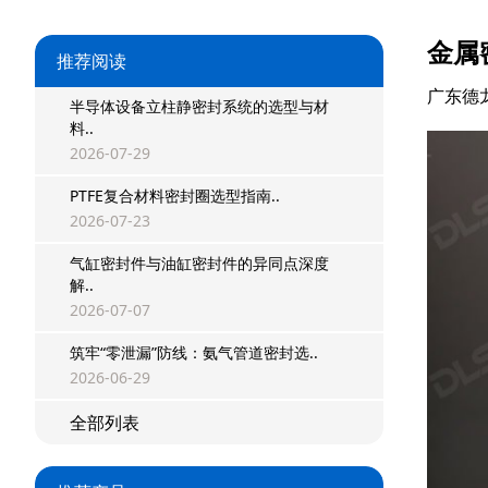
金属
推荐阅读
广东德
半导体设备立柱静密封系统的选型与材
料..
2026-07-29
PTFE复合材料密封圈选型指南..
2026-07-23
星型双O组合
气缸密封件与油缸密封件的异同点深度
解..
阶梯组合封
2026-07-07
筑牢“零泄漏”防线：氨气管道密封选..
方形组合封
2026-06-29
双唇同轴密封
全部列表
组合密封