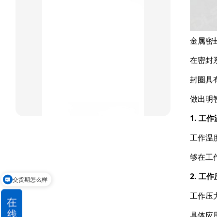
组合密封
重载阶梯组合
金属密封圈集合
方型组合圈
在密封
阶梯型组合
封圈具
星型组合
做出明
1. 工
星型双O组合
工作温
阶梯组合封
够在工
方形组合封
2. 工
交货期怎么样
双唇同轴密封
工作压
具体应