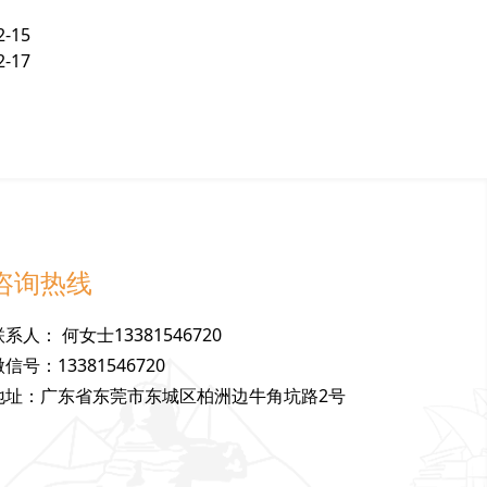
2-15
2-17
咨询热线
联
系
人
：
何女士13381546720
微
信
号
：
13381546720
地
址
：
广东省东莞市东城区柏洲边牛角坑路2号