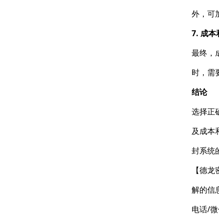
外，可
7. 成
最终，
时，需
结论
选择正
及成本
封系统
【德龙
解的信
电话/微