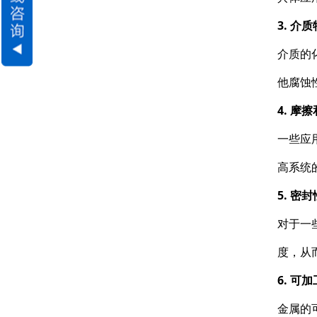
3. 介
介质的
他腐蚀
4. 摩
一些应
高系统
5. 密
对于一
度，从
6. 可
金属的