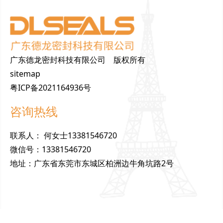
广东德龙密封科技有限公司 版权所有
sitemap
粤ICP备2021164936号
咨询热线
联
系
人
：
何女士13381546720
微
信
号
：
13381546720
地
址
：
广东省东莞市东城区柏洲边牛角坑路2号