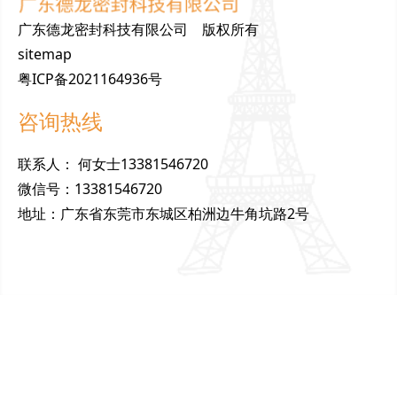
广东德龙密封科技有限公司 版权所有
sitemap
粤ICP备2021164936号
咨询热线
联
系
人
：
何女士13381546720
微
信
号
：
13381546720
地
址
：
广东省东莞市东城区柏洲边牛角坑路2号