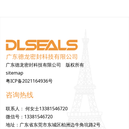
广东德龙密封科技有限公司 版权所有
sitemap
粤ICP备2021164936号
咨询热线
联
系
人
：
何女士13381546720
微
信
号
：
13381546720
地
址
：
广东省东莞市东城区柏洲边牛角坑路2号