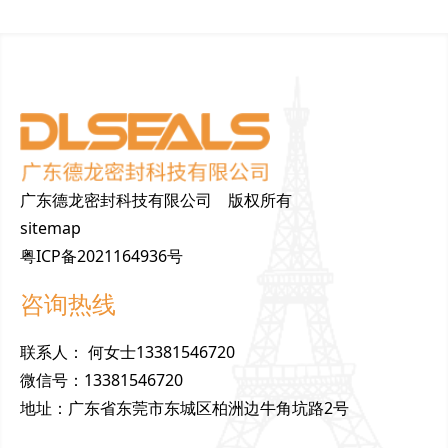
广东德龙密封科技有限公司 版权所有
sitemap
粤ICP备2021164936号
咨询热线
联
系
人
：
何女士13381546720
微
信
号
：
13381546720
地
址
：
广东省东莞市东城区柏洲边牛角坑路2号