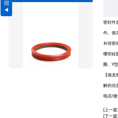
方型组合圈
阶梯型组合
密封件
件。德
星型组合
补偿密
星型双O组合
哪些硅
阶梯组合封
圈、Y
方形组合封
【德龙
双唇同轴密封
解的信
电话/微
[上一篇
[下一篇