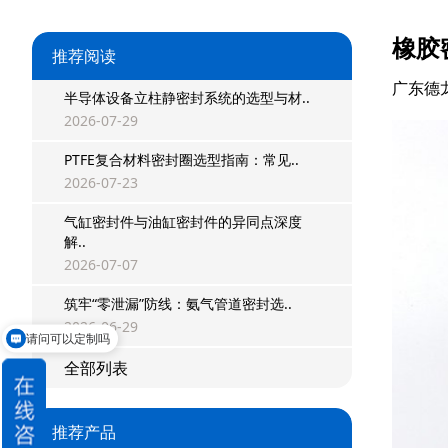
橡胶
推荐阅读
广东德
半导体设备立柱静密封系统的选型与材..
2026-07-29
PTFE复合材料密封圈选型指南：常见..
2026-07-23
星型双O组合
气缸密封件与油缸密封件的异同点深度
解..
阶梯组合封
2026-07-07
筑牢“零泄漏”防线：氨气管道密封选..
方形组合封
请问可以定制吗
2026-06-29
双唇同轴密封
能不能先发小样
全部列表
组合密封
推荐产品
重载阶梯组合