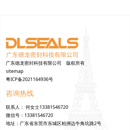
广东德龙密封科技有限公司 版权所有
sitemap
粤ICP备2021164936号
咨询热线
联
系
人
：
何女士13381546720
微
信
号
：
13381546720
地
址
：
广东省东莞市东城区柏洲边牛角坑路2号