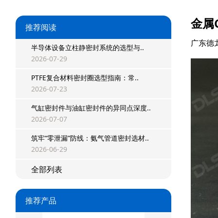
金属
推荐阅读
广东德
半导体设备立柱静密封系统的选型与..
2026-07-29
PTFE复合材料密封圈选型指南：常..
2026-07-23
气缸密封件与油缸密封件的异同点深度..
星型双O组合
2026-07-07
阶梯组合封
筑牢“零泄漏”防线：氨气管道密封选材..
2026-06-29
方形组合封
全部列表
双唇同轴密封
组合密封
推荐产品