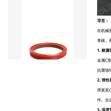
重载阶梯组合
方型组合圈
导言：
阶梯型组合
在机械
星型组合
青睐。
星型双O组合
1. 耐
阶梯组合封
金属C
方形组合封
抗腐蚀
双唇同轴密封
2. 弹
弹簧是
件。合
3. 温