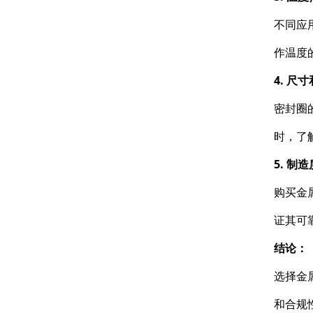
不同应
作温度
4. 尺
密封圈
时，了
5. 制
购买金
证其可
结论：
选择金
和合规