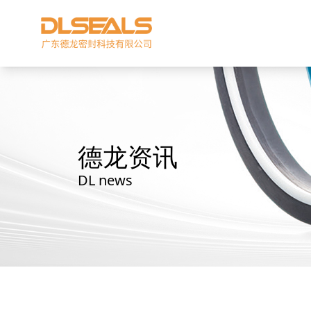
德龙资讯
DL news
星型双O组合
阶梯组合封
方形组合封