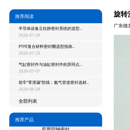
双唇同轴密封
旋转
推荐阅读
组合密封
广东德
半导体设备立柱静密封系统的选型..
重载阶梯组合
2026-07-29
PTFE复合材料密封圈选型指南..
方型组合圈
2026-07-23
阶梯型组合
气缸密封件与油缸密封件的异同点..
2026-07-07
星型组合
筑牢“零泄漏”防线：氨气管道密封选材..
星型双O组合
2026-06-29
阶梯组合封
全部列表
方形组合封
推荐产品
双唇同轴密封