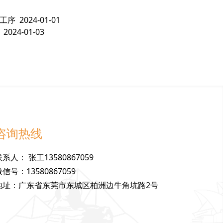
工序
2024-01-01
2024-01-03
咨询热线
联
系
人
：
张工13580867059
微
信
号
：
13580867059
地
址
：
广东省东莞市东城区柏洲边牛角坑路2号