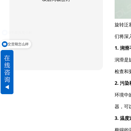
旋转泛
们将深
交货期怎么样
1. 润
润滑是
检查和
2. 污
环境中
器，可
3. 温
极端的