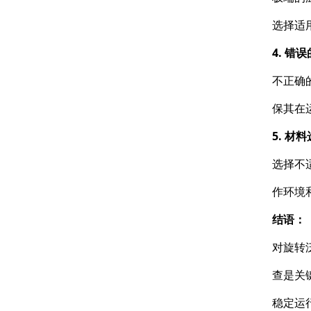
选择适
4. 错
不正确
保其在
5. 材
选择不
作环境
结语：
对旋转
查是关
稳定运