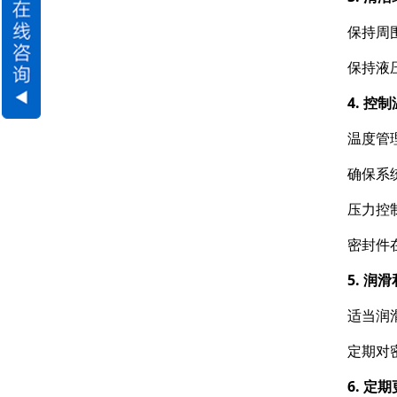
保持周
保持液
4. 控
温度管
确保系
压力控
密封件
5. 润
适当润
定期对
6. 定