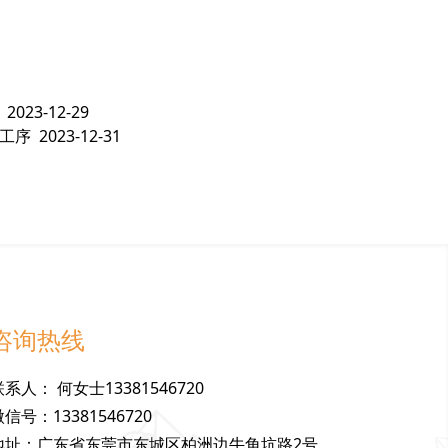
2023-12-29
工序
2023-12-31
咨询热线
联
系
人
：
何女士13381546720
微
信
号
：
13381546720
地
址
：
广东省东莞市东城区柏洲边牛角坑路2号