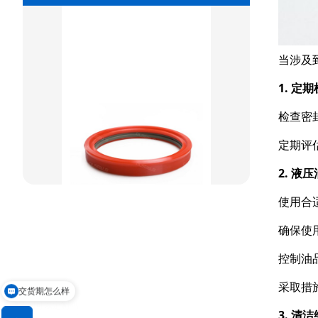
重载阶梯组合
方型组合圈
当涉及
阶梯型组合
1. 定
星型组合
检查密
星型双O组合
定期评
阶梯组合封
2. 液
方形组合封
使用合
双唇同轴密封
确保使
控制油
交货期怎么样
采取措
请问可以定制吗
3. 清