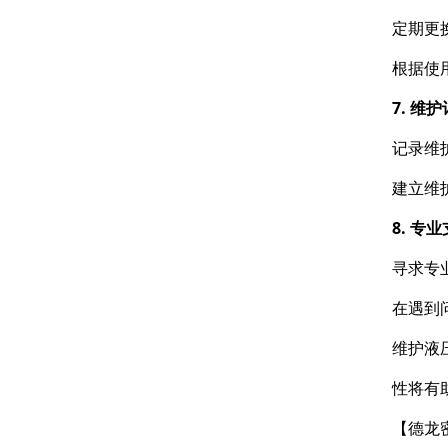
定期更
根据使
7. 维
记录维
建立维
8. 专
寻求专
在遇到
维护液
性将有
【德龙