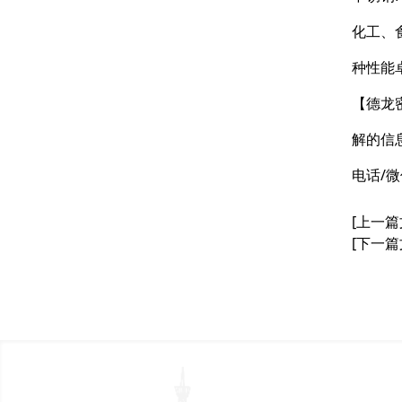
化工、
种性能
【德龙
解的信
电话/微
[上一篇
[下一篇