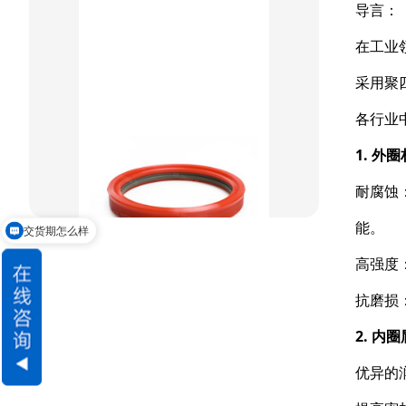
重载阶梯组合
导言：
在工业
方型组合圈
采用聚
阶梯型组合
各行业
星型组合
1. 外
星型双O组合
耐腐蚀
阶梯组合封
能。
交货期怎么样
方形组合封
高强度
双唇同轴密封
抗磨损
2. 内
优异的