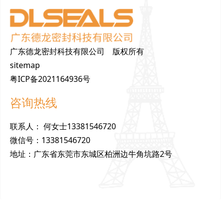
广东德龙密封科技有限公司 版权所有
sitemap
粤ICP备2021164936号
咨询热线
联
系
人
：
何女士13381546720
微
信
号
：
13381546720
地
址
：
广东省东莞市东城区柏洲边牛角坑路2号