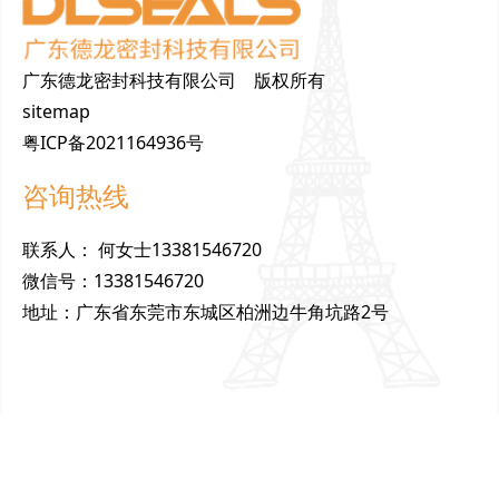
广东德龙密封科技有限公司 版权所有
sitemap
粤ICP备2021164936号
咨询热线
联
系
人
：
何女士13381546720
微
信
号
：
13381546720
地
址
：
广东省东莞市东城区柏洲边牛角坑路2号